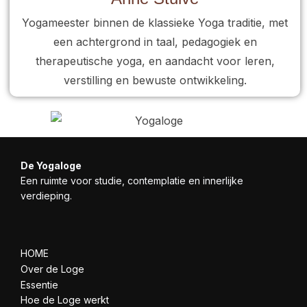
Yogameester binnen de klassieke Yoga traditie, met
een achtergrond in taal, pedagogiek en
therapeutische yoga, en aandacht voor leren,
verstilling en bewuste ontwikkeling.
De Yogaloge
Een ruimte voor studie, contemplatie en innerlijke
verdieping.
HOME
Over de Loge
Essentie
Hoe de Loge werkt